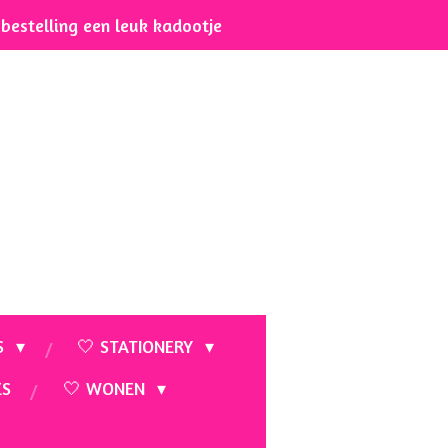
e bestelling een leuk kadootje
S
🤍 STATIONERY
ES
🤍 WONEN