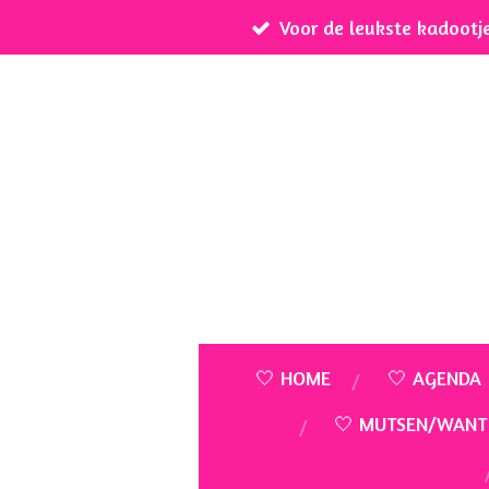
Voor de leukste kadootj
Ga
direct
naar
de
hoofdinhoud
🤍 HOME
🤍 AGENDA
🤍 MUTSEN/WANT