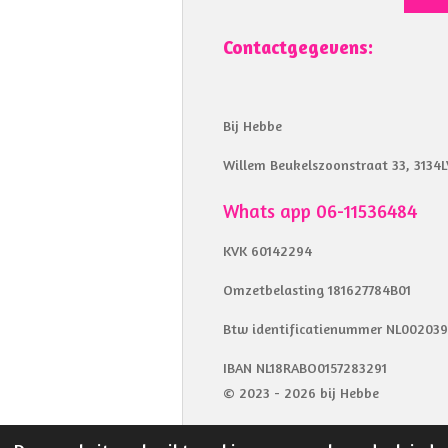
Contactgegevens:
Bij Hebbe
Willem Beukelszoonstraat 33, 3134L
Whats app 06-11536484
KVK 60142294
Omzetbelasting 181627784B01
Btw identificatienummer NL00203
IBAN NL18RABO0157283291
© 2023 - 2026 bij Hebbe