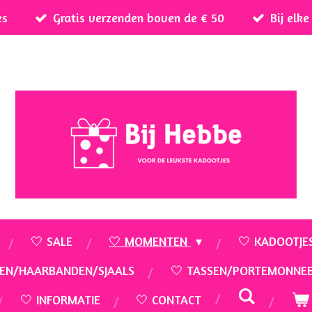
es
Gratis verzenden boven de € 50
Bij elk
🤍 SALE
🤍 MOMENTEN
🤍 KADOOTJE
EN/HAARBANDEN/SJAALS
🤍 TASSEN/PORTEMONNE
🤍 INFORMATIE
🤍 CONTACT