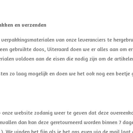
akken en verzenden
 verpakkingsmaterialen van onze leveranciers te hergebrui
 een gebruikte doos, Uiteraard doen we er alles aan om e
alen voldoen aan de eisen die nodig zijn om de artikelen
en zo laag mogelijk en doen we het ook nog een beetje 
 onze website zodanig weer te geven dat deze overeenko
nvallen dan kan deze geretourneerd worden binnen 7 dag
 We vinden het fijn als je het ons even via de mail laat d