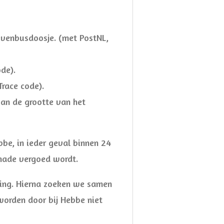
ievenbusdoosje. (met PostNL,
de).
Trace code).
van de grootte van het
bbe, in ieder geval binnen 24
chade vergoed wordt.
eling. Hierna zoeken we samen
worden door bij Hebbe niet