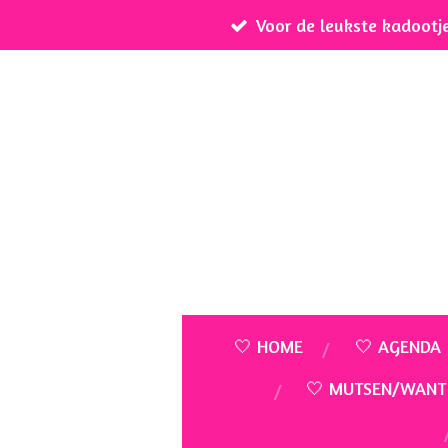
Voor de leukste kadootj
Ga
direct
naar
de
hoofdinhoud
🤍 HOME
🤍 AGENDA
🤍 MUTSEN/WANT