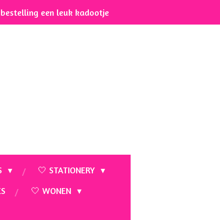
e bestelling een leuk kadootje
S
🤍 STATIONERY
ES
🤍 WONEN