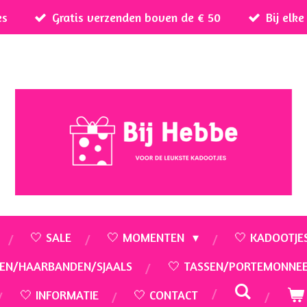
es
Gratis verzenden boven de € 50
Bij elk
🤍 SALE
🤍 MOMENTEN
🤍 KADOOTJE
EN/HAARBANDEN/SJAALS
🤍 TASSEN/PORTEMONNE
🤍 INFORMATIE
🤍 CONTACT