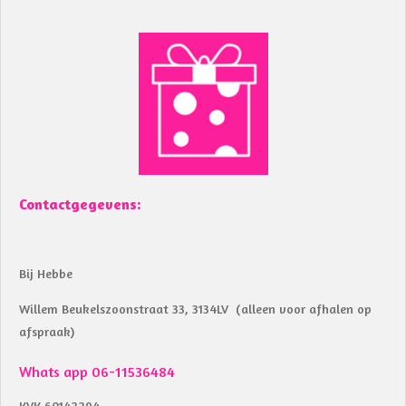
a
h
c
a
e
t
b
s
o
A
o
p
k
p
Contactgegevens:
Bij Hebbe
Willem Beukelszoonstraat 33, 3134LV (alleen voor afhalen op
afspraak)
Whats app 06-11536484
KVK 60142294