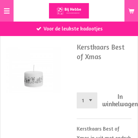
Ga
direct
naar
Voor de leukste kadootjes
de
hoofdinhoud
Kerstkaars Best
of Xmas
€ 5,50
In
winkelwage
Kerstkaars Best of
Xmas in wit met opdruk