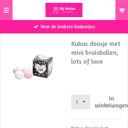
Ga
direct
naar
Voor de leukste kadootjes
de
hoofdinhoud
Kubus doosje met
mini bruisballen,
lots of love
€ 3,50
In
winkelwage