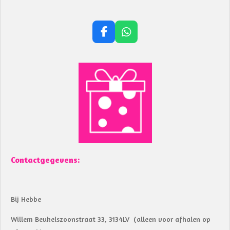
F
W
a
h
c
a
e
t
b
s
o
A
o
p
k
p
Contactgegevens:
Bij Hebbe
Willem Beukelszoonstraat 33, 3134LV (alleen voor afhalen op