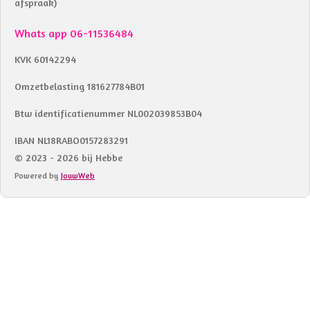
afspraak)
Whats app 06-11536484
KVK 60142294
Omzetbelasting 181627784B01
Btw identificatienummer NL002039853B04
IBAN NL18RABO0157283291
© 2023 - 2026 bij Hebbe
Powered by
JouwWeb