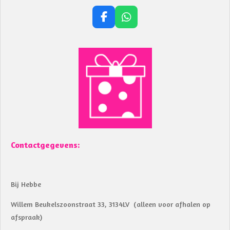
F
W
a
h
c
a
e
t
b
s
o
A
o
p
k
p
Contactgegevens:
Bij Hebbe
Willem Beukelszoonstraat 33, 3134LV (alleen voor afhalen op
afspraak)