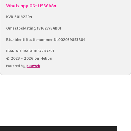
Whats app 06-11536484
KVK 60142294
Omzetbelasting 181627784B01
Btw identificatienummer NL002039853B04
IBAN NL18RABO0157283291
© 2023 - 2026 bij Hebbe
Powered by
JouwWeb