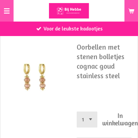
Ga
direct
naar
Voor de leukste kadootjes
de
hoofdinhoud
Oorbellen met
stenen bolletjes
cognac goud
stainless steel
€ 10,50
In
winkelwage