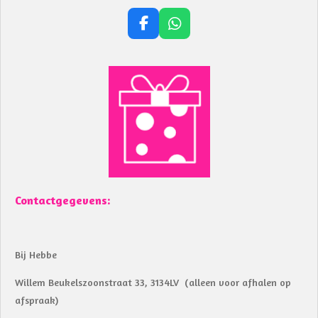
F
W
a
h
c
a
e
t
b
s
o
A
o
p
k
p
Contactgegevens:
Bij Hebbe
Willem Beukelszoonstraat 33, 3134LV (alleen voor afhalen op
afspraak)