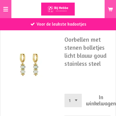
Ga
direct
naar
Voor de leukste kadootjes
de
hoofdinhoud
Oorbellen met
stenen bolletjes
licht blauw goud
stainless steel
€ 10,50
In
winkelwage