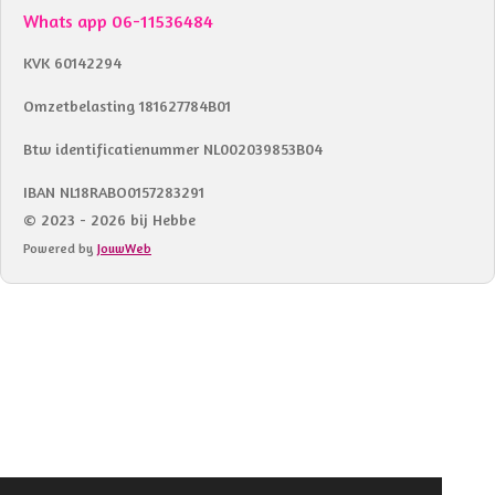
Whats app 06-11536484
KVK 60142294
Omzetbelasting 181627784B01
Btw identificatienummer NL002039853B04
IBAN NL18RABO0157283291
© 2023 - 2026 bij Hebbe
Powered by
JouwWeb