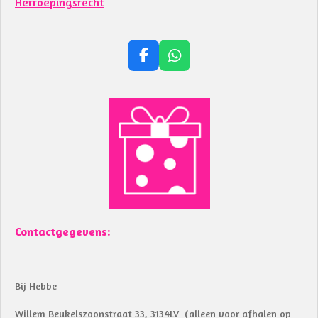
Herroepingsrecht
F
W
a
h
c
a
e
t
b
s
o
A
o
p
k
p
Contactgegevens:
Bij Hebbe
Willem Beukelszoonstraat 33, 3134LV (alleen voor afhalen op