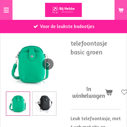
Ga
direct
naar
Voor de leukste kadootjes
de
hoofdinhoud
telefoontasje
basic groen
€ 21,50
In
winkelwagen
Leuk telefoontasje, met
1 vak met rits en