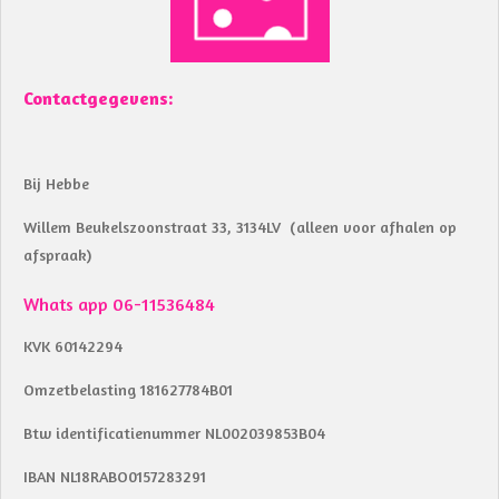
Contactgegevens:
Bij Hebbe
Willem Beukelszoonstraat 33, 3134LV (alleen voor afhalen op
afspraak)
Whats app 06-11536484
KVK 60142294
Omzetbelasting 181627784B01
Btw identificatienummer NL002039853B04
IBAN NL18RABO0157283291