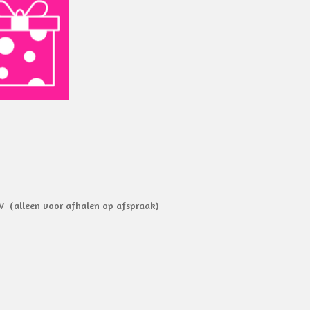
o
p
k
p
V (alleen voor afhalen op afspraak)