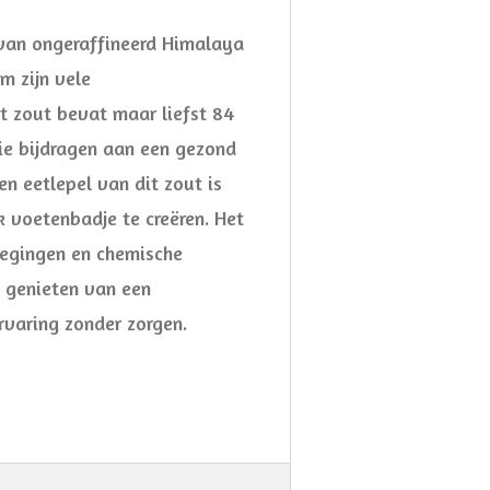
van ongeraffineerd Himalaya
m zijn vele
t zout bevat maar liefst 84
die bijdragen aan een gezond
n eetlepel van dit zout is
k voetenbadje te creëren. Het
oegingen en chemische
t genieten van een
varing zonder zorgen.