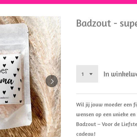
Badzout - su
€ 5,50
In winkel
Wil jij jouw moeder een 
wensen op een unieke en
Badzout – Voor de Liefst
cadeau!