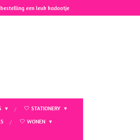
e bestelling een leuk kadootje
S
🤍 STATIONERY
ES
🤍 WONEN