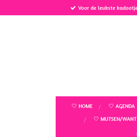
Voor de leukste kadootj
Ga
direct
naar
de
hoofdinhoud
🤍 HOME
🤍 AGENDA
🤍 MUTSEN/WANT