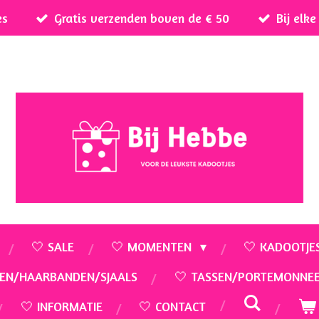
es
Gratis verzenden boven de € 50
Bij elk
🤍 SALE
🤍 MOMENTEN
🤍 KADOOTJE
EN/HAARBANDEN/SJAALS
🤍 TASSEN/PORTEMONNE
🤍 INFORMATIE
🤍 CONTACT