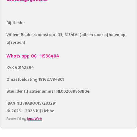
Bij Hebbe
Willem Beukelszoonstraat 33, 3134LV (alleen voor afhalen op
afspraak)
Whats app 06-11536484
KVK 60142294
Omzetbelasting 181627784B01
Btw identificatienummer NL002039853B04
IBAN NL18RABO0157283291
© 2023 - 2026 bij Hebbe
Powered by
JouwWeb