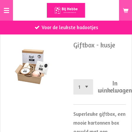
Ga
direct
naar
Voor de leukste kadootjes
de
hoofdinhoud
Giftbox - kusje
€ 12,50
In
winkelwage
Superleuke giftbox, een
mooie kartonnen box
gevuld met een