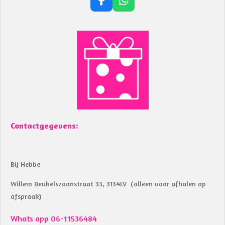
F
W
a
h
c
a
e
t
b
s
o
A
o
p
k
p
Contactgegevens:
Bij Hebbe
Willem Beukelszoonstraat 33, 3134LV (alleen voor afhalen op
afspraak)
Whats app 06-11536484