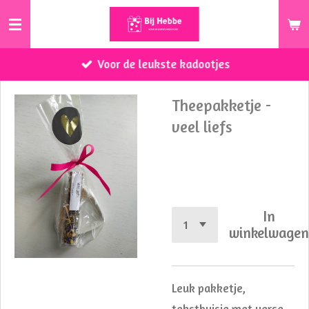
Ga
direct
naar
Voor de leukste kadootjes
de
hoofdinhoud
Theepakketje -
veel liefs
€ 6,50
In
winkelwage
Leuk pakketje,
tekstbuisje met verse