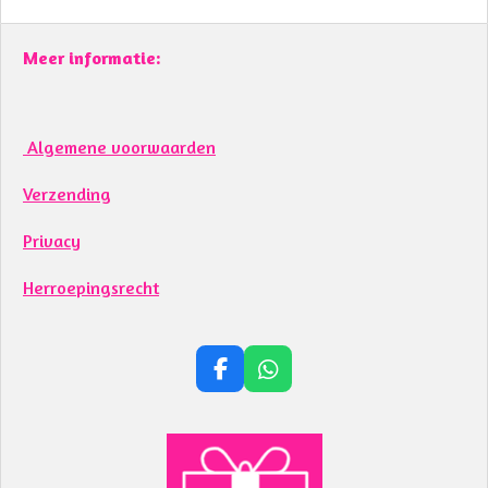
Meer informatie:
Algemene voorwaarden
Verzending
Privacy
Herroepingsrecht
F
W
a
h
c
a
e
t
b
s
o
A