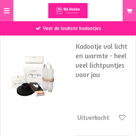
Ga
direct
naar
Voor de leukste kadootjes
de
hoofdinhoud
Kadootje vol licht
en warmte - heel
veel lichtpuntjes
voor jou
€ 7,95
Uitverkocht