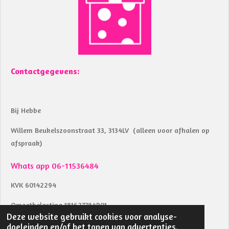
o
p
k
p
Contactgegevens:
Bij Hebbe
Willem Beukelszoonstraat 33, 3134LV (alleen voor afhalen op
afspraak)
Whats app 06-11536484
KVK 60142294
Omzetbelasting 181627784B01
Deze website gebruikt cookies voor analyse-
Btw identificatienummer NL002039853B04
doeleinden en/of het tonen van advertenties.