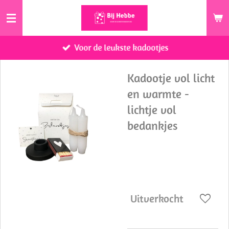
Ga
direct
naar
Voor de leukste kadootjes
de
hoofdinhoud
Kadootje vol licht
en warmte -
lichtje vol
bedankjes
€ 7,95
Uitverkocht