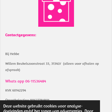
o
p
k
p
Contactgegevens:
Bij Hebbe
Willem Beukelszoonstraat 33, 3134LV (alleen voor afhalen op
afspraak)
Whats app 06-11536484
KVK 60142294
Omzetbelasting 181627784B01
Deze website gebruikt cookies voor analyse-
Btw identificatienummer NL002039853B04
doeleinden en/of het tonen van advertenties. Door