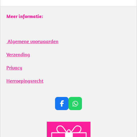
Meer informatie:
Algemene voorwaarden
Verzending
Privacy
Herroepingsrecht
F
W
a
h
c
a
e
t
b
s
o
A