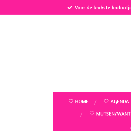
Voor de leukste kadootj
Ga
direct
naar
de
hoofdinhoud
🤍 HOME
🤍 AGENDA
🤍 MUTSEN/WANT