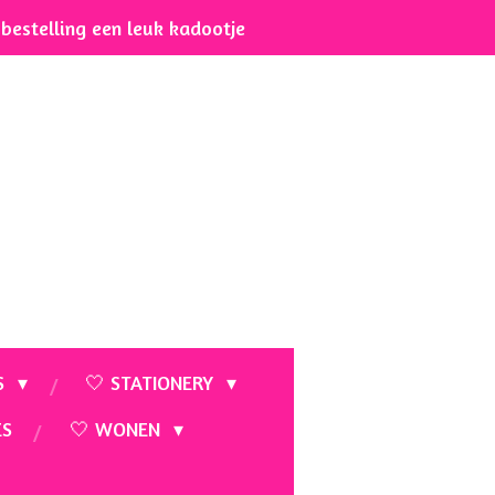
e bestelling een leuk kadootje
S
🤍 STATIONERY
ES
🤍 WONEN