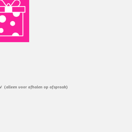
o
p
k
p
V (alleen voor afhalen op afspraak)