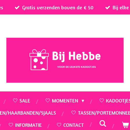
es
Gratis verzenden boven de € 50
Bij elk
🤍 SALE
🤍 MOMENTEN
🤍 KADOOTJE
EN/HAARBANDEN/SJAALS
🤍 TASSEN/PORTEMONNE
🤍 INFORMATIE
🤍 CONTACT