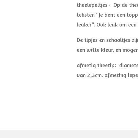
theelepeltjes · Op de the
teksten “Je bent een topp
leuker”. Ook leuk om een
De tipjes en schaaltjes z
een witte kleur, en moge
afmetig theetip: diamete
van 2,3cm. afmeting lepel