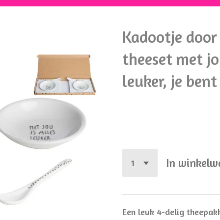
Kadootje door 
theeset met jou
leuker, je ben
€ 13,75
In winkel
Een leuk 4-delig theepakk