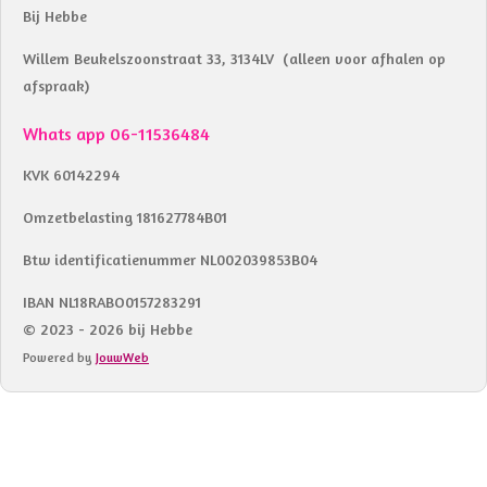
Bij Hebbe
Willem Beukelszoonstraat 33, 3134LV (alleen voor afhalen op
afspraak)
Whats app 06-11536484
KVK 60142294
Omzetbelasting 181627784B01
Btw identificatienummer NL002039853B04
IBAN NL18RABO0157283291
© 2023 - 2026 bij Hebbe
Powered by
JouwWeb