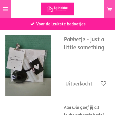
Ga
direct
naar
Voor de leukste kadootjes
de
hoofdinhoud
Pakketje - just a
little something
€ 4,95
Uitverkocht
Aan wie geef jij dit
leuke pakketje kado?