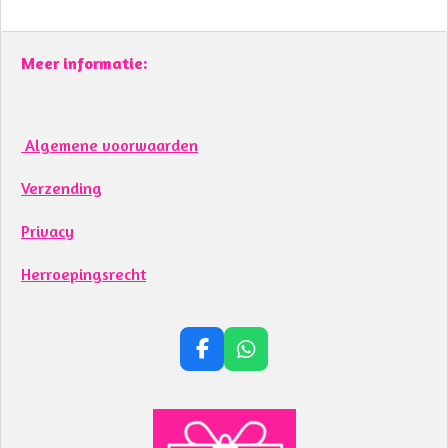
Meer informatie:
Algemene voorwaarden
Verzending
Privacy
Herroepingsrecht
F
W
a
h
c
a
e
t
b
s