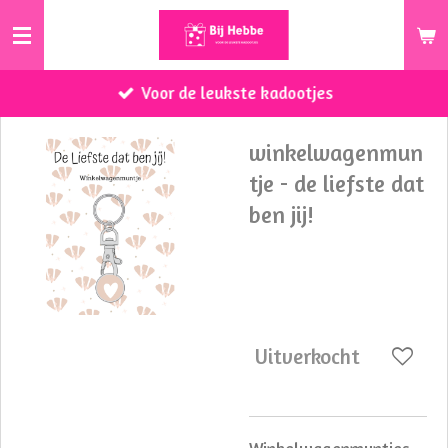
Ga
direct
naar
Voor de leukste kadootjes
de
hoofdinhoud
winkelwagenmun
tje - de liefste dat
ben jij!
€ 4,95
Uitverkocht