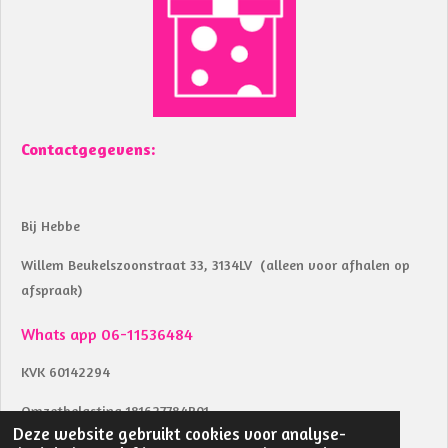
o
A
o
p
k
p
Contactgegevens:
Bij Hebbe
Willem Beukelszoonstraat 33, 3134LV (alleen voor afhalen op
afspraak)
Whats app 06-11536484
KVK 60142294
Omzetbelasting 181627784B01
Deze website gebruikt cookies voor analyse-