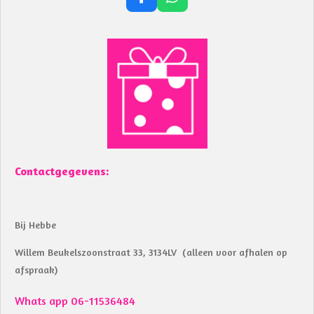
F
W
a
h
c
a
e
t
b
s
o
A
o
p
k
p
Contactgegevens:
Bij Hebbe
Willem Beukelszoonstraat 33, 3134LV (alleen voor afhalen op
afspraak)
Whats app 06-11536484