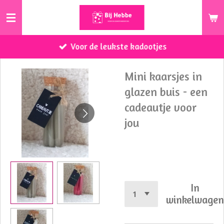
Ga
direct
naar
Voor de leukste kadootjes
de
hoofdinhoud
Mini kaarsjes in
glazen buis - een
cadeautje voor
jou
€ 5,95
In
winkelwage