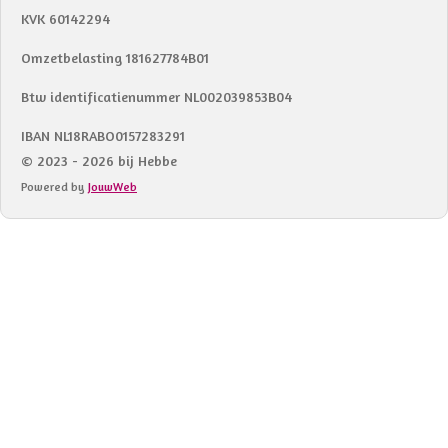
KVK 60142294
Omzetbelasting 181627784B01
Btw identificatienummer NL002039853B04
IBAN NL18RABO0157283291
© 2023 - 2026 bij Hebbe
Powered by
JouwWeb