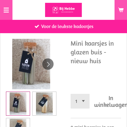
Ga
direct
naar
Voor de leukste kadootjes
de
hoofdinhoud
Mini kaarsjes in
glazen buis -
nieuw huis
€ 5,95
In
winkelwage