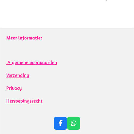
Meer informatie:
Algemene voorwaarden
Verzending
Privacy
Herroepingsrecht
F
W
a
h