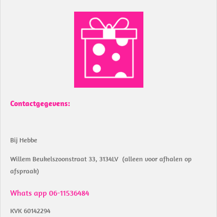
c
a
e
t
b
s
o
A
o
p
k
p
Contactgegevens:
Bij Hebbe
Willem Beukelszoonstraat 33, 3134LV (alleen voor afhalen op
afspraak)
Whats app 06-11536484
KVK 60142294