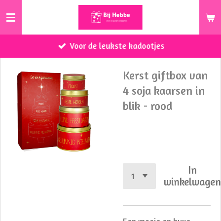
Ga
direct
naar
Voor de leukste kadootjes
de
hoofdinhoud
Kerst giftbox van
4 soja kaarsen in
blik - rood
€ 34,95
In
winkelwage