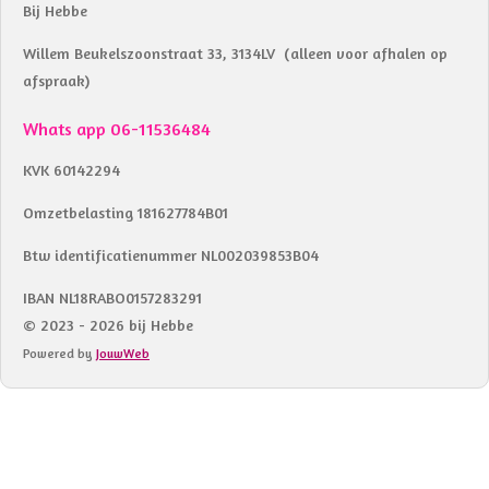
Bij Hebbe
Willem Beukelszoonstraat 33, 3134LV (alleen voor afhalen op
afspraak)
Whats app 06-11536484
KVK 60142294
Omzetbelasting 181627784B01
Btw identificatienummer NL002039853B04
IBAN NL18RABO0157283291
© 2023 - 2026 bij Hebbe
Powered by
JouwWeb