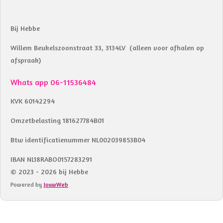
Bij Hebbe
Willem Beukelszoonstraat 33, 3134LV (alleen voor afhalen op
afspraak)
Whats app 06-11536484
KVK 60142294
Omzetbelasting 181627784B01
Btw identificatienummer NL002039853B04
IBAN NL18RABO0157283291
© 2023 - 2026 bij Hebbe
Powered by
JouwWeb