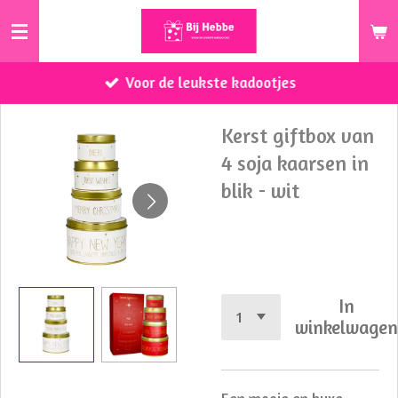
Ga
direct
naar
Voor de leukste kadootjes
de
hoofdinhoud
Kerst giftbox van
4 soja kaarsen in
blik - wit
€ 34,95
In
winkelwage