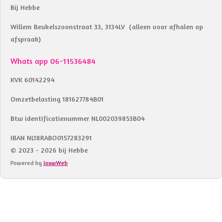
Bij Hebbe
Willem Beukelszoonstraat 33, 3134LV (alleen voor afhalen op
afspraak)
Whats app 06-11536484
KVK 60142294
Omzetbelasting 181627784B01
Btw identificatienummer NL002039853B04
IBAN NL18RABO0157283291
© 2023 - 2026 bij Hebbe
Powered by
JouwWeb