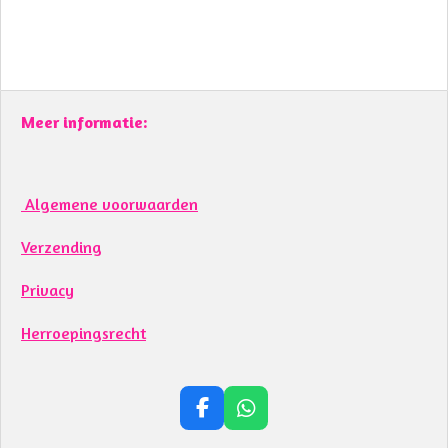
Meer informatie:
Algemene voorwaarden
Verzending
Privacy
Herroepingsrecht
F
W
a
h