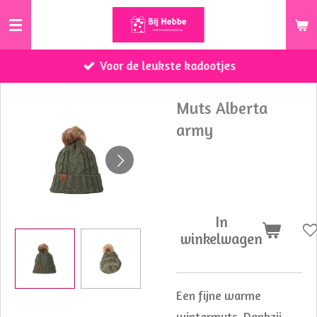
Ga
direct
naar
Voor de leukste kadootjes
de
hoofdinhoud
Muts Alberta
army
€ 16,50
In
winkelwagen
Een fijne warme
wintermuts. Dankzij