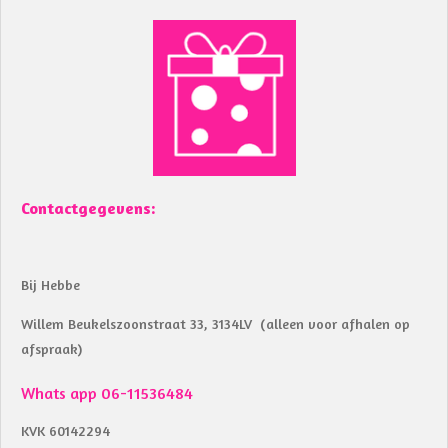
c
a
e
t
b
s
o
A
o
p
k
p
Contactgegevens:
Bij Hebbe
Willem Beukelszoonstraat 33, 3134LV (alleen voor afhalen op
afspraak)
Whats app 06-11536484
KVK 60142294