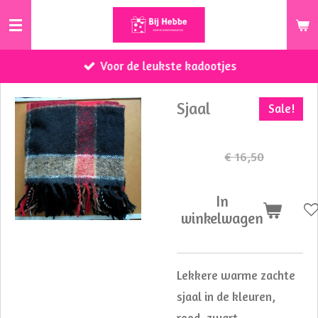
Ga
direct
naar
Voor de leukste kadootjes
de
hoofdinhoud
Sjaal
Sale!
€ 12,50
€ 16,50
In
winkelwagen
Lekkere warme zachte
sjaal in de kleuren,