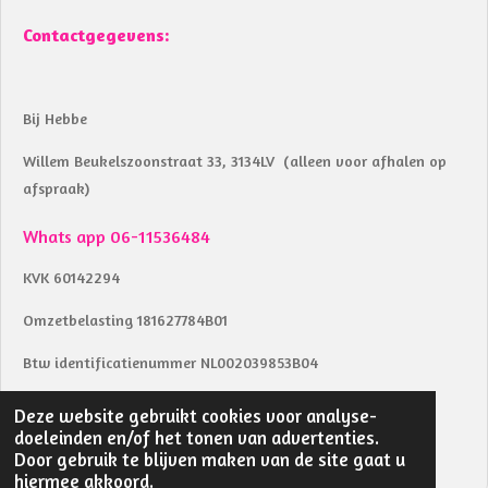
Contactgegevens:
Bij Hebbe
Willem Beukelszoonstraat 33, 3134LV (alleen voor afhalen op
afspraak)
Whats app 06-11536484
KVK 60142294
Omzetbelasting 181627784B01
Btw identificatienummer NL002039853B04
IBAN NL18RABO0157283291
Deze website gebruikt cookies voor analyse-
© 2023 - 2026 bij Hebbe
doeleinden en/of het tonen van advertenties.
Door gebruik te blijven maken van de site gaat u
Powered by
JouwWeb
hiermee akkoord.