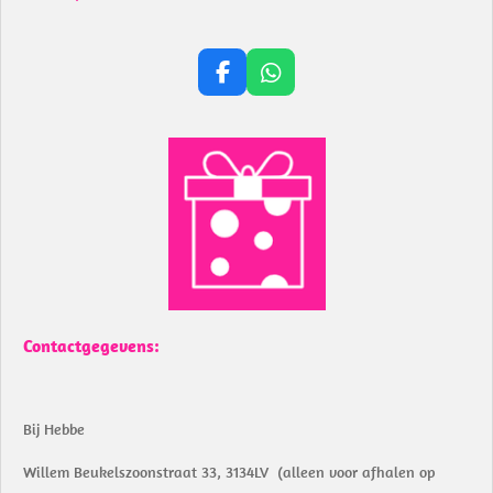
F
W
a
h
c
a
e
t
b
s
o
A
o
p
k
p
Contactgegevens:
Bij Hebbe
Willem Beukelszoonstraat 33, 3134LV (alleen voor afhalen op