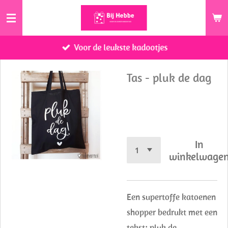
Ga
direct
naar
Voor de leukste kadootjes
de
hoofdinhoud
Tas - pluk de dag
€ 5,50
In
winkelwage
Een supertoffe katoenen
shopper bedrukt met een
tekst: pluk de