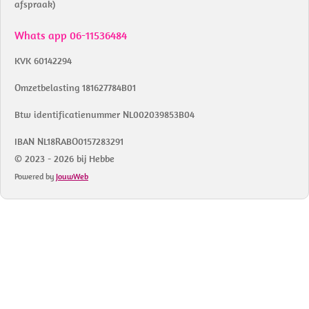
afspraak)
Whats app 06-11536484
KVK 60142294
Omzetbelasting 181627784B01
Btw identificatienummer NL002039853B04
IBAN NL18RABO0157283291
© 2023 - 2026 bij Hebbe
Powered by
JouwWeb