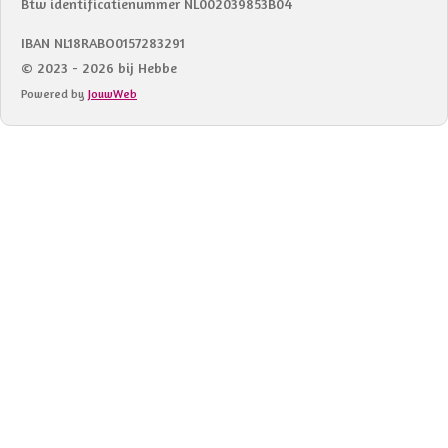
Btw identificatienummer NL002039853B04
IBAN NL18RABO0157283291
© 2023 - 2026 bij Hebbe
Powered by
JouwWeb