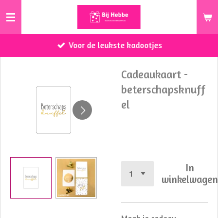
Ga
direct
naar
Voor de leukste kadootjes
de
hoofdinhoud
Cadeaukaart -
beterschapsknuff
el
€ 0,75
In
winkelwage