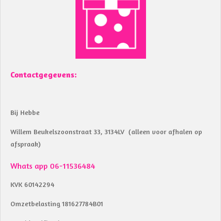
o
A
o
p
k
p
Contactgegevens:
Bij Hebbe
Willem Beukelszoonstraat 33, 3134LV (alleen voor afhalen op
afspraak)
Whats app 06-11536484
KVK 60142294
Omzetbelasting 181627784B01