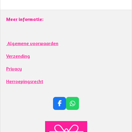
Meer informatie:
Algemene voorwaarden
Verzending
Privacy
Herroepingsrecht
F
W
a
h
c
a
e
t
b
s