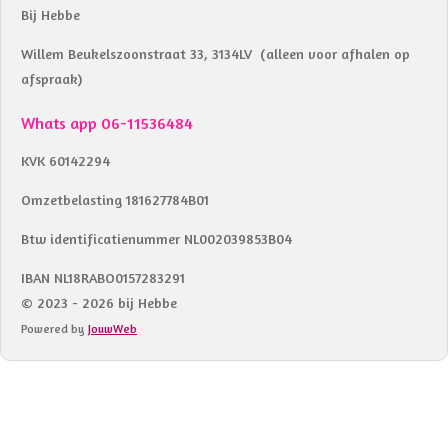
Bij Hebbe
Willem Beukelszoonstraat 33, 3134LV (alleen voor afhalen op
afspraak)
Whats app 06-11536484
KVK 60142294
Omzetbelasting 181627784B01
Btw identificatienummer NL002039853B04
IBAN NL18RABO0157283291
© 2023 - 2026 bij Hebbe
Powered by
JouwWeb