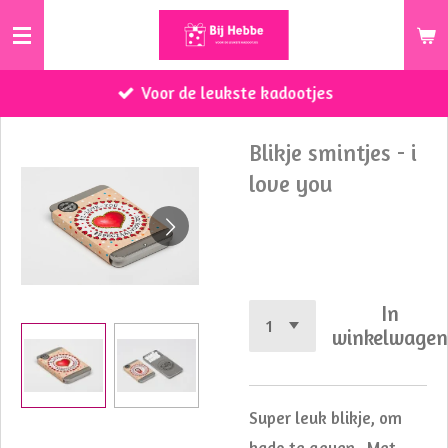
Ga
direct
naar
Voor de leukste kadootjes
de
hoofdinhoud
Blikje smintjes - i
love you
€ 3,50
In
winkelwage
Super leuk blikje, om
kado te geven. Met