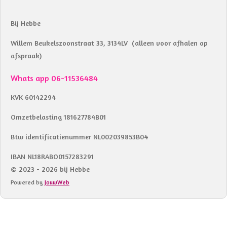
Bij Hebbe
Willem Beukelszoonstraat 33, 3134LV (alleen voor afhalen op
afspraak)
Whats app 06-11536484
KVK 60142294
Omzetbelasting 181627784B01
Btw identificatienummer NL002039853B04
IBAN NL18RABO0157283291
© 2023 - 2026 bij Hebbe
Powered by
JouwWeb