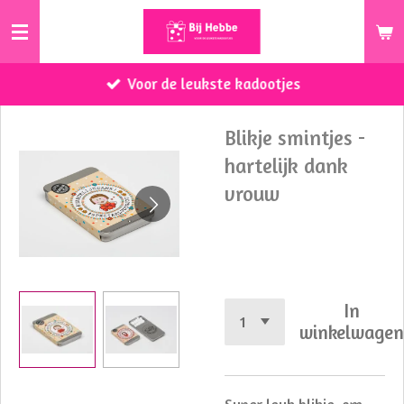
Ga
direct
naar
Voor de leukste kadootjes
de
hoofdinhoud
Blikje smintjes -
hartelijk dank
vrouw
€ 3,50
In
winkelwage