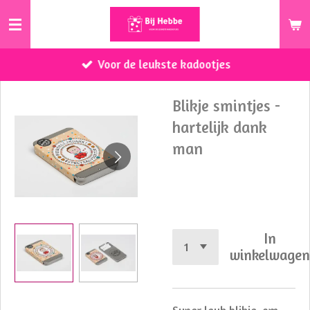
Ga
direct
naar
Voor de leukste kadootjes
de
hoofdinhoud
Blikje smintjes -
hartelijk dank
man
€ 3,50
In
winkelwage