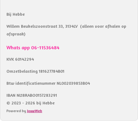
Bij Hebbe
Willem Beukelszoonstraat 33, 3134LV (alleen voor afhalen op
afspraak)
Whats app 06-11536484
KVK 60142294
Omzetbelasting 181627784B01
Btw identificatienummer NL002039853B04
IBAN NL18RABO0157283291
© 2023 - 2026 bij Hebbe
Powered by
JouwWeb