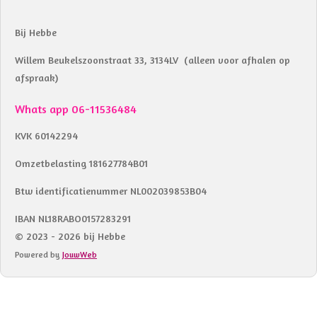
Bij Hebbe
Willem Beukelszoonstraat 33, 3134LV (alleen voor afhalen op
afspraak)
Whats app 06-11536484
KVK 60142294
Omzetbelasting 181627784B01
Btw identificatienummer NL002039853B04
IBAN NL18RABO0157283291
© 2023 - 2026 bij Hebbe
Powered by
JouwWeb