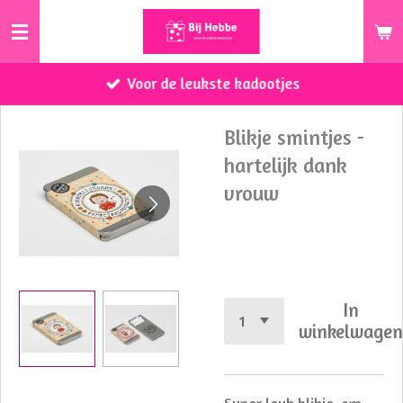
Ga
direct
naar
Voor de leukste kadootjes
de
hoofdinhoud
Blikje smintjes -
hartelijk dank
vrouw
€ 3,50
In
winkelwage