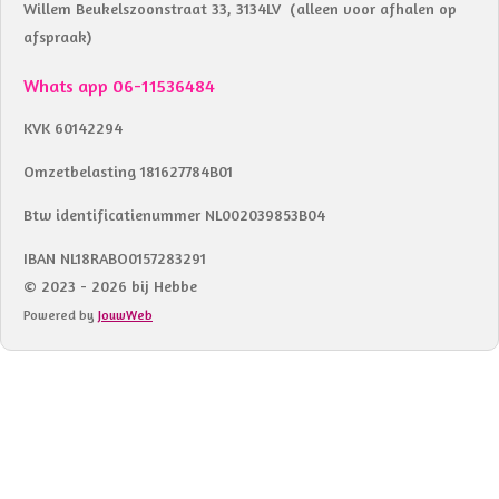
Willem Beukelszoonstraat 33, 3134LV (alleen voor afhalen op
afspraak)
Whats app 06-11536484
KVK 60142294
Omzetbelasting 181627784B01
Btw identificatienummer NL002039853B04
IBAN NL18RABO0157283291
© 2023 - 2026 bij Hebbe
Powered by
JouwWeb