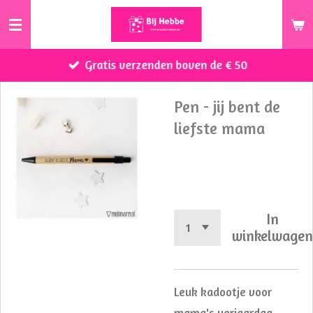
Ga
direct
naar
Gratis verzenden boven de € 50
de
hoofdinhoud
Pen - jij bent de
liefste mama
€ 2,50
In
winkelwage
Leuk kadootje voor
mama's verjaardag,