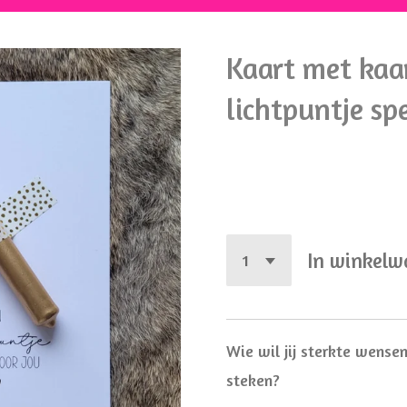
Kaart met kaar
lichtpuntje sp
€ 2,95
In winkel
Wie wil jij sterkte wense
steken?