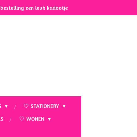
e bestelling een leuk kadootje
S
🤍 STATIONERY
ES
🤍 WONEN