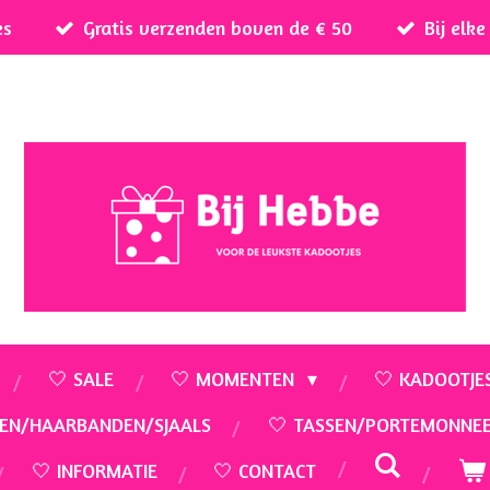
es
Gratis verzenden boven de € 50
Bij elk
🤍 SALE
🤍 MOMENTEN
🤍 KADOOTJE
EN/HAARBANDEN/SJAALS
🤍 TASSEN/PORTEMONNE
🤍 INFORMATIE
🤍 CONTACT