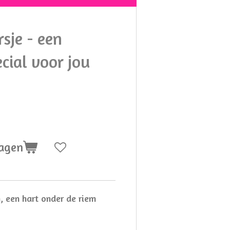
sje - een
ecial voor jou
wagen
n, een hart onder de riem