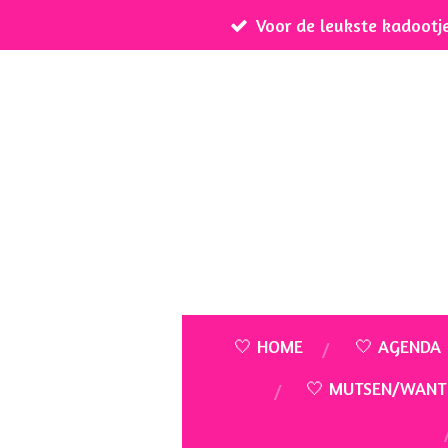
Voor de leukste kadootj
Ga
direct
naar
de
hoofdinhoud
🤍 HOME
🤍 AGENDA
🤍 MUTSEN/WANT