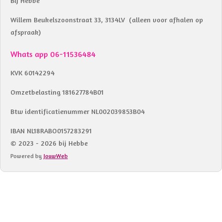
Bij Hebbe
Willem Beukelszoonstraat 33, 3134LV (alleen voor afhalen op
afspraak)
Whats app 06-11536484
KVK 60142294
Omzetbelasting 181627784B01
Btw identificatienummer NL002039853B04
IBAN NL18RABO0157283291
© 2023 - 2026 bij Hebbe
Powered by
JouwWeb