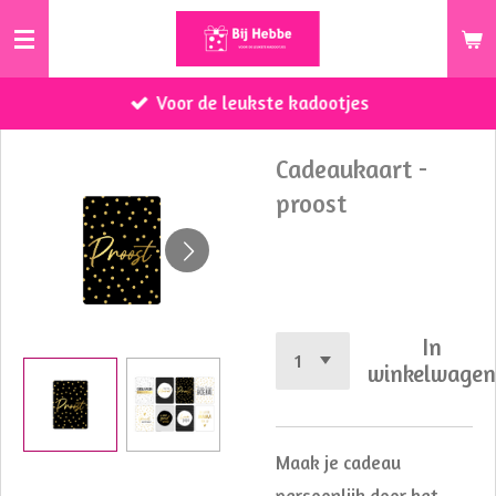
Ga
direct
naar
Voor de leukste kadootjes
de
hoofdinhoud
Cadeaukaart -
proost
€ 0,75
In
winkelwage
Maak je cadeau
persoonlijk door het