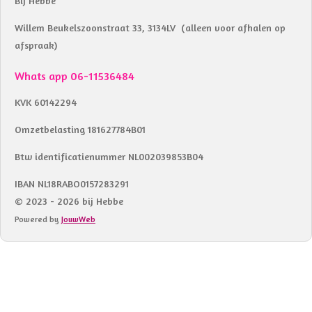
Bij Hebbe
Willem Beukelszoonstraat 33, 3134LV (alleen voor afhalen op
afspraak)
Whats app 06-11536484
KVK 60142294
Omzetbelasting 181627784B01
Btw identificatienummer NL002039853B04
IBAN NL18RABO0157283291
© 2023 - 2026 bij Hebbe
Powered by
JouwWeb