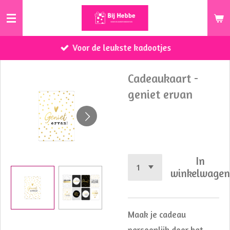
Ga
direct
naar
Voor de leukste kadootjes
de
hoofdinhoud
Cadeaukaart -
geniet ervan
€ 0,75
In
winkelwage
Maak je cadeau
persoonlijk door het