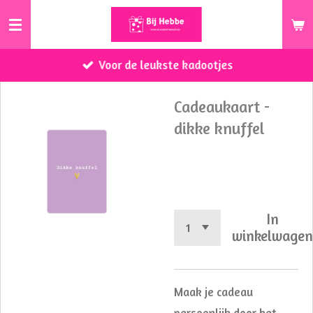
Ga
direct
naar
Voor de leukste kadootjes
de
hoofdinhoud
Cadeaukaart -
dikke knuffel
€ 0,75
In
winkelwage
Maak je cadeau
persoonlijk door het