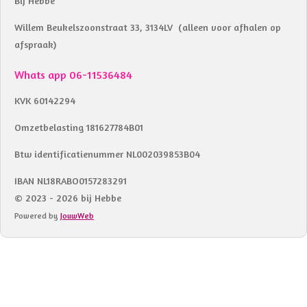
Bij Hebbe
Willem Beukelszoonstraat 33, 3134LV (alleen voor afhalen op
afspraak)
Whats app 06-11536484
KVK 60142294
Omzetbelasting 181627784B01
Btw identificatienummer NL002039853B04
IBAN NL18RABO0157283291
© 2023 - 2026 bij Hebbe
Powered by
JouwWeb