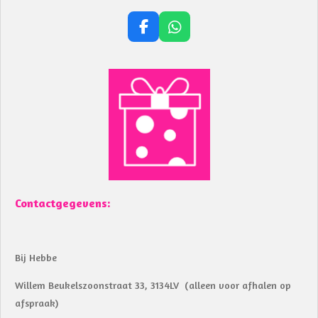
F
W
a
h
c
a
e
t
b
s
o
A
o
p
k
p
Contactgegevens:
Bij Hebbe
Willem Beukelszoonstraat 33, 3134LV (alleen voor afhalen op
afspraak)