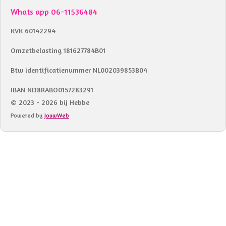
Whats app 06-11536484
KVK 60142294
Omzetbelasting 181627784B01
Btw identificatienummer NL002039853B04
IBAN NL18RABO0157283291
© 2023 - 2026 bij Hebbe
Powered by
JouwWeb