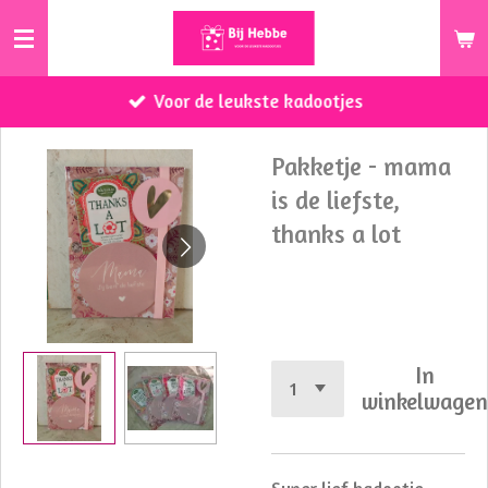
Ga
direct
naar
Voor de leukste kadootjes
de
hoofdinhoud
Pakketje - mama
is de liefste,
thanks a lot
€ 3,75
In
winkelwage