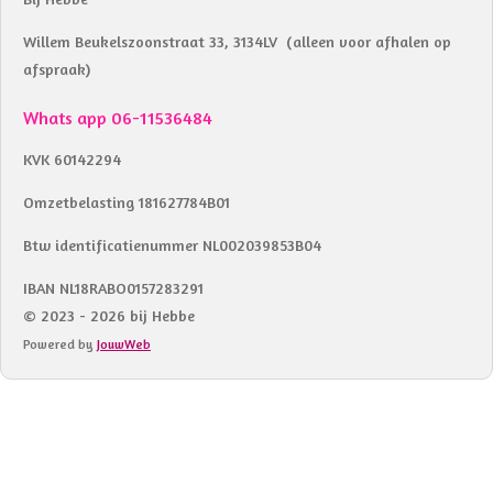
Willem Beukelszoonstraat 33, 3134LV (alleen voor afhalen op
afspraak)
Whats app 06-11536484
KVK 60142294
Omzetbelasting 181627784B01
Btw identificatienummer NL002039853B04
IBAN NL18RABO0157283291
© 2023 - 2026 bij Hebbe
Powered by
JouwWeb