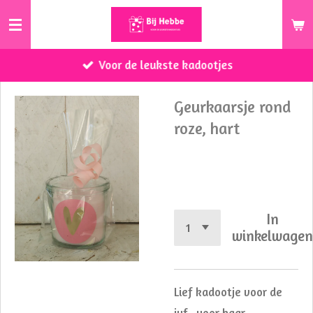
Ga
direct
naar
Voor de leukste kadootjes
de
hoofdinhoud
Geurkaarsje rond
roze, hart
€ 3,75
In
winkelwage
Lief kadootje voor de
juf, voor haar