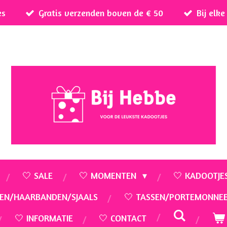
es
Gratis verzenden boven de € 50
Bij elk
🤍 SALE
🤍 MOMENTEN
🤍 KADOOTJE
EN/HAARBANDEN/SJAALS
🤍 TASSEN/PORTEMONNE
🤍 INFORMATIE
🤍 CONTACT