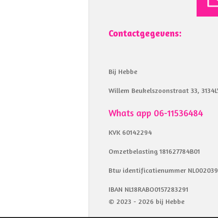
Contactgegevens:
Bij Hebbe
Willem Beukelszoonstraat 33, 3134L
Whats app 06-11536484
KVK 60142294
Omzetbelasting 181627784B01
Btw identificatienummer NL00203
IBAN NL18RABO0157283291
© 2023 - 2026 bij Hebbe