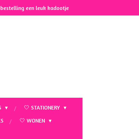
e bestelling een leuk kadootje
S
🤍 STATIONERY
ES
🤍 WONEN