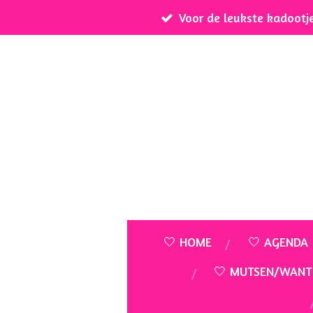
Voor de leukste kadootj
Ga
direct
naar
de
hoofdinhoud
🤍 HOME
🤍 AGENDA
🤍 MUTSEN/WANT