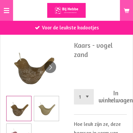
Ga
direct
naar
Voor de leukste kadootjes
de
hoofdinhoud
Kaars - vogel
zand
€ 2,50
In
winkelwage
Hoe leuk zijn ze, deze
kaarsen in vorm van