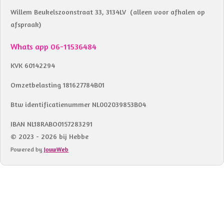
Willem Beukelszoonstraat 33, 3134LV (alleen voor afhalen op
afspraak)
Whats app 06-11536484
KVK 60142294
Omzetbelasting 181627784B01
Btw identificatienummer NL002039853B04
IBAN NL18RABO0157283291
© 2023 - 2026 bij Hebbe
Powered by
JouwWeb