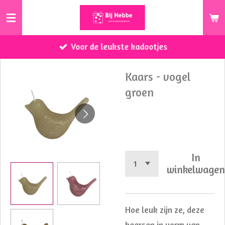
Ga
direct
naar
Voor de leukste kadootjes
de
hoofdinhoud
Kaars - vogel
groen
€ 2,50
In
winkelwage
Hoe leuk zijn ze, deze
kaarsen in vorm van