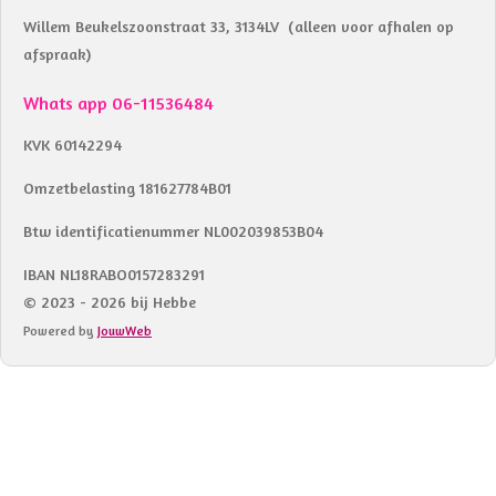
Willem Beukelszoonstraat 33, 3134LV (alleen voor afhalen op
afspraak)
Whats app 06-11536484
KVK 60142294
Omzetbelasting 181627784B01
Btw identificatienummer NL002039853B04
IBAN NL18RABO0157283291
© 2023 - 2026 bij Hebbe
Powered by
JouwWeb