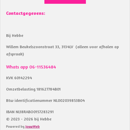
Contactgegevens:
Bij Hebbe
Willem Beukelszoonstraat 33, 3134LV (alleen voor afhalen op
afspraak)
Whats app 06-11536484
KVK 60142294
Omzetbelasting 181627784B01
Btw identificatienummer NL002039853B04
IBAN NL18RABO0157283291
© 2023 - 2026 bij Hebbe
Powered by
JouwWeb