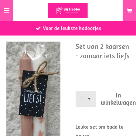
Ga
direct
naar
Voor de leukste kadootjes
de
hoofdinhoud
Set van 2 kaarsen
- zomaar iets liefs
€ 4,50
In
winkelwage
Leuke set om kado te
geven.