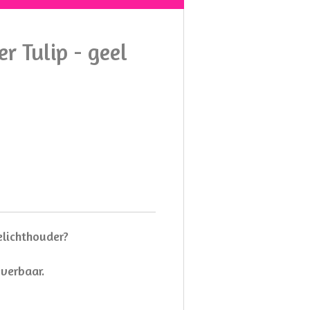
r Tulip - geel
elichthouder?
everbaar.