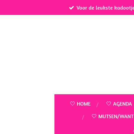
Voor de leukste kadootj
Ga
direct
naar
de
hoofdinhoud
🤍 HOME
🤍 AGENDA
🤍 MUTSEN/WANT