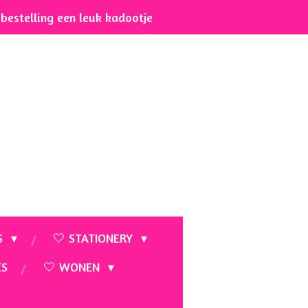
e bestelling een leuk kadootje
S
🤍 STATIONERY
ES
🤍 WONEN