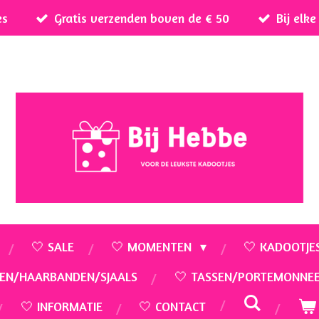
es
Gratis verzenden boven de € 50
Bij elk
🤍 SALE
🤍 MOMENTEN
🤍 KADOOTJE
EN/HAARBANDEN/SJAALS
🤍 TASSEN/PORTEMONNE
🤍 INFORMATIE
🤍 CONTACT