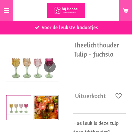
Ga
direct
naar
Voor de leukste kadootjes
de
hoofdinhoud
Theelichthouder
Tulip - fuchsia
€ 9,95
Uitverkocht
Hoe leuk is deze tulp
theelichthouder?