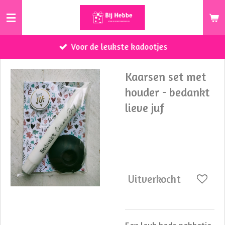
Ga
direct
naar
Voor de leukste kadootjes
de
hoofdinhoud
Kaarsen set met
houder - bedankt
lieve juf
€ 7,50
Uitverkocht