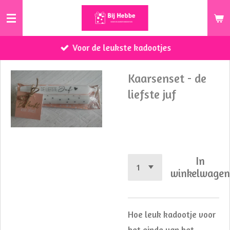
Ga
direct
naar
Voor de leukste kadootjes
de
hoofdinhoud
Kaarsenset - de
liefste juf
€ 6,50
In
winkelwage
Hoe leuk kadootje voor
het einde van het