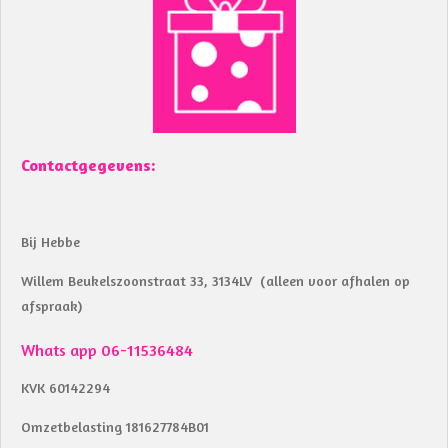
b
s
o
A
o
p
k
p
Contactgegevens:
Bij Hebbe
Willem Beukelszoonstraat 33, 3134LV (alleen voor afhalen op
afspraak)
Whats app 06-11536484
KVK 60142294
Omzetbelasting 181627784B01