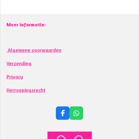
Meer informatie:
Algemene voorwaarden
Verzending
Privacy
Herroepingsrecht
F
W
a
h
c
a
e
t