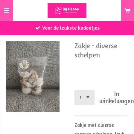
Ga
direct
naar
Voor de leukste kadootjes
de
hoofdinhoud
Zakje - diverse
schelpen
€ 2,00
In
winkelwage
Zakje met diverse
soorten schelpen, leuk