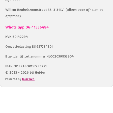
Willem Beukelszoonstraat 33, 3134LV (alleen voor afhalen op
afspraak)
Whats app 06-11536484
KVK 60142294
Omzetbelasting 181627784B01
Btw identificatienummer NL002039853B04
IBAN NL18RABO0157283291
© 2023 - 2026 bij Hebbe
Powered by
JouwWeb