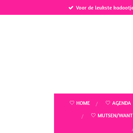
Voor de leukste kadootj
Ga
direct
naar
de
hoofdinhoud
🤍 HOME
🤍 AGENDA
🤍 MUTSEN/WANT