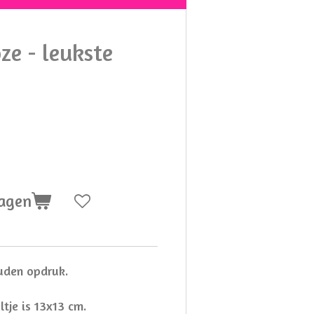
oze - leukste
wagen
uden opdruk.
tje is 13x13 cm.