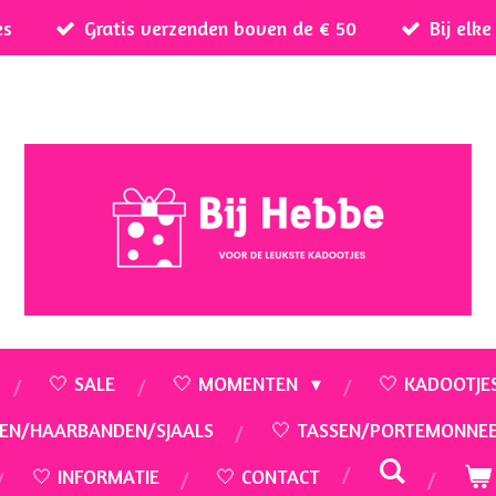
es
Gratis verzenden boven de € 50
Bij elk
🤍 SALE
🤍 MOMENTEN
🤍 KADOOTJE
EN/HAARBANDEN/SJAALS
🤍 TASSEN/PORTEMONNE
🤍 INFORMATIE
🤍 CONTACT