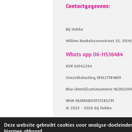
Contactgegevens:
Bij Hebbe
Willem Beukelszoonstraat 33, 3134L
Whats app 06-11536484
KVK 60142294
Omzetbelasting 181627784B01
Btw identificatienummer NL00203
IBAN NL18RABO0157283291
© 2023 - 2026 bij Hebbe
Deze website gebruikt cookies voor analyse-doeleinden
hiermee akkoord.