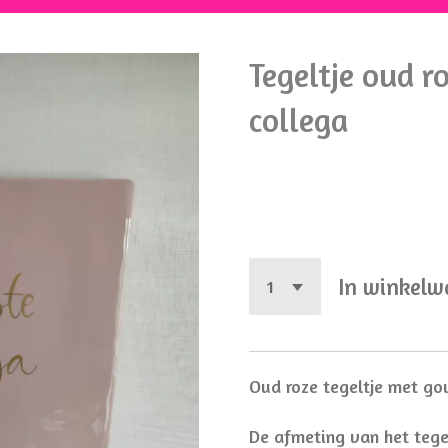
Tegeltje oud r
collega
€ 13,95
In winkel
Oud roze tegeltje met go
De afmeting van het tegel