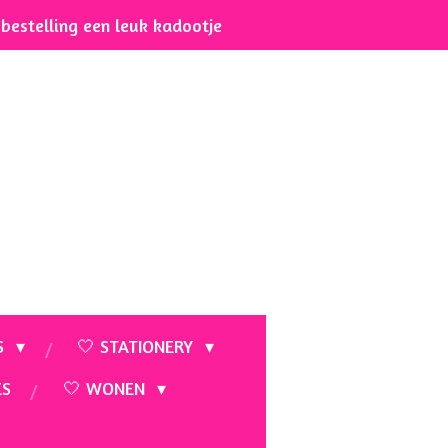
e bestelling een leuk kadootje
S
🤍 STATIONERY
ES
🤍 WONEN