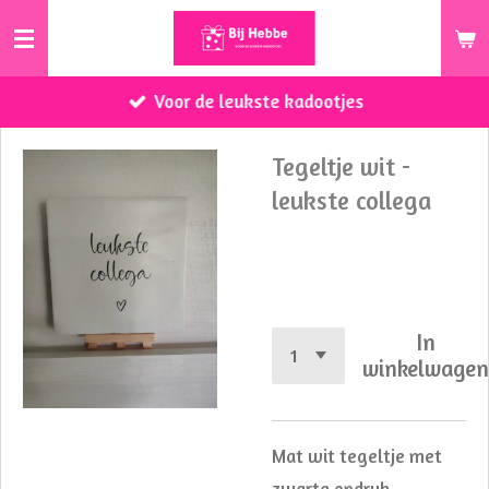
Ga
direct
naar
Voor de leukste kadootjes
de
hoofdinhoud
Tegeltje wit -
leukste collega
€ 13,95
In
winkelwage
Mat wit tegeltje met
zwarte opdruk.