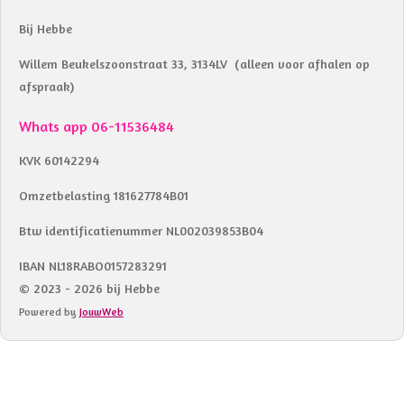
Bij Hebbe
Willem Beukelszoonstraat 33, 3134LV (alleen voor afhalen op
afspraak)
Whats app 06-11536484
KVK 60142294
Omzetbelasting 181627784B01
Btw identificatienummer NL002039853B04
IBAN NL18RABO0157283291
© 2023 - 2026 bij Hebbe
Powered by
JouwWeb