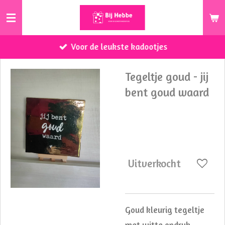
Ga
direct
naar
Voor de leukste kadootjes
de
hoofdinhoud
Tegeltje goud - jij
bent goud waard
€ 13,95
Uitverkocht
Goud kleurig tegeltje
met witte opdruk.