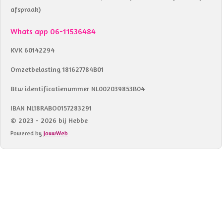
afspraak)
Whats app 06-11536484
KVK 60142294
Omzetbelasting 181627784B01
Btw identificatienummer NL002039853B04
IBAN NL18RABO0157283291
© 2023 - 2026 bij Hebbe
Powered by
JouwWeb