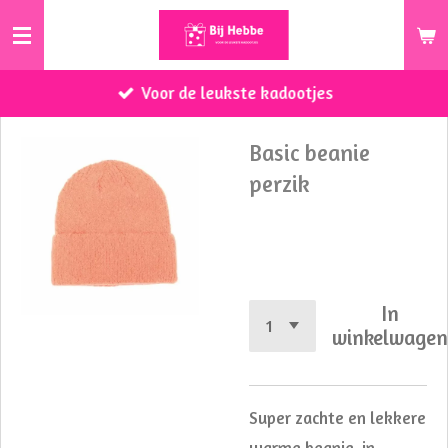
Ga
direct
naar
Voor de leukste kadootjes
de
hoofdinhoud
Basic beanie
perzik
€ 9,95
In
winkelwage
Super zachte en lekkere
warme beanie, in