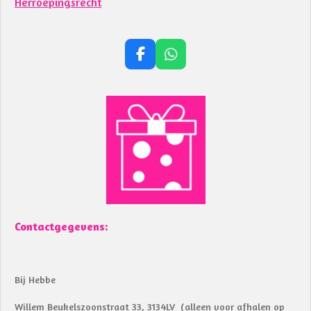
Herroepingsrecht
F
W
a
h
c
a
e
t
b
s
o
A
o
p
k
p
Contactgegevens:
Bij Hebbe
Willem Beukelszoonstraat 33, 3134LV (alleen voor afhalen op